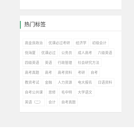
热门标签
高金良政治
优课必过考研
经济学
初级会计
倪海厦
优课必过
公务员
成人高考
六级英语
四级英语
英语
行政管理
社会研究方法
高考真题
高考
高考资料
考研
自考
教资考试
金融
人力资源
电大报名
日语资料
自考公共课
思修
毛中特
大学语文
英语（二）
会计
自考真题