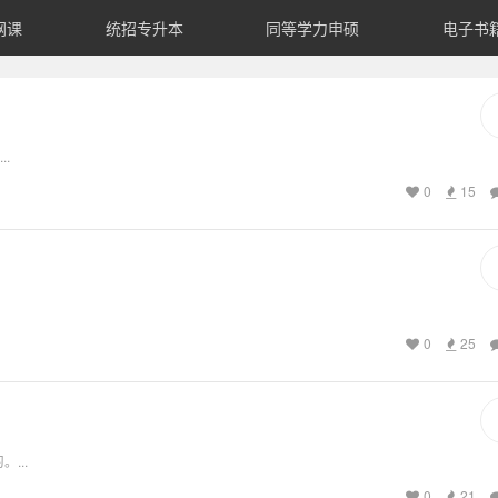
网课
统招专升本
同等学力申硕
电子书
.
0
15
0
25
...
0
21