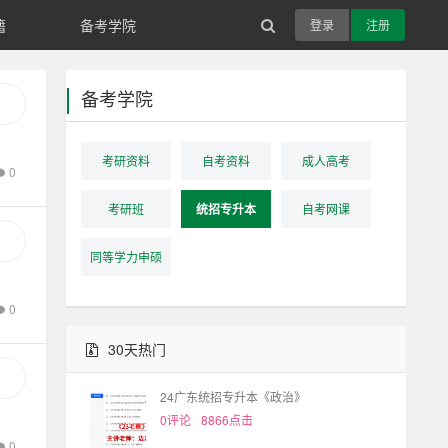
籍
备考学院
登录
注册
备考学院
考研资料
自考资料
成人高考
0
考研班
统招专升本
自考网课
同等学力申硕
0
30天热门
24广东统招专升本《政治》
0评论
8866点击
0