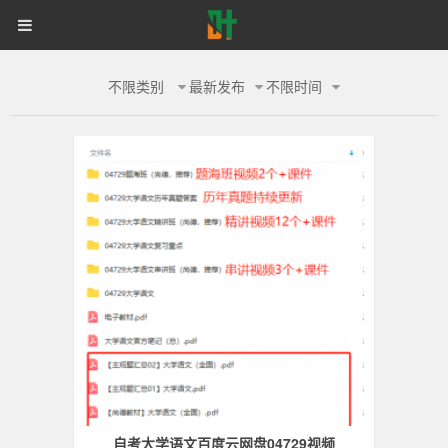
首页
自考网课
统招专升本
大
同等学力申硕
电子书籍
备考学院
登录
注册
学
不限类别
最新发布
不限时间
自考网课
647
语
文-
叶
学
长
资
料
自考大学语文百度云网盘04729视频