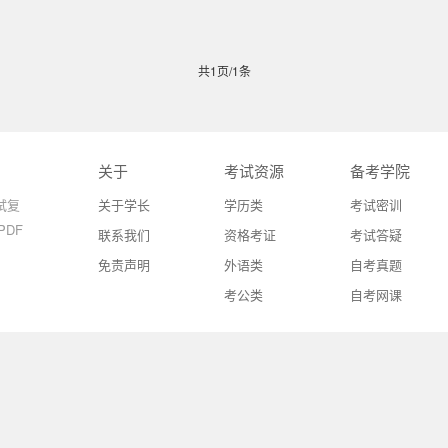
共1页/1条
关于
考试资源
备考学院
试复
关于学长
学历类
考试密训
DF
联系我们
资格考证
考试答疑
。
免责声明
外语类
自考真题
考公类
自考网课