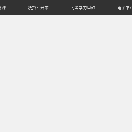
网课
统招专升本
同等学力申硕
电子书