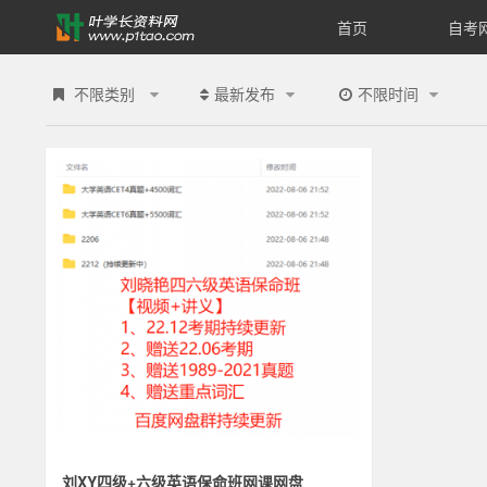
首页
自考
四
级
不限类别
最新发布
不限时间
自考网课
4051
英
语-
叶
学
长
资
料
刘XY四级+六级英语保命班网课网盘