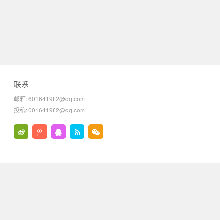
联系
邮箱: 601641982@qq.com
投稿: 601641982@qq.com
关
关
QQ
rss
微
注
注
在
信
新
腾
线
浪
讯
联
微
微
系
博
博