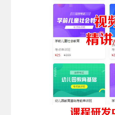
长
资
料
网