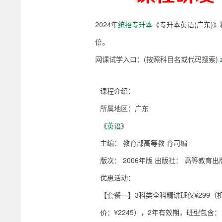
2024年
统招专升本
《专升本英语(广东)
倍。
网课试学入口：(按照科目名或代码搜索)
课程介绍：
所属地区：
广东
《
英语
》
主编： 教育部高等教 育司编
版次： 2006年版 出版社： 高等教育出
优惠活动：
【套餐一】3科类全科精讲班仅¥299（
价：¥2245），2年有效期，班型包含