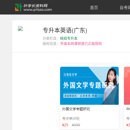
首页
自考
专
升
专升本英语(广东)
分类栏目：
统招专升本
本
版权信息：
专插本网课频道已正版授权
英
语
(广
东)-
叶
学