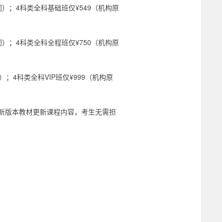
同）；4科类全科基础班仅¥549（机构原
同）；4科类全科全程班仅¥750（机构原
；4科类全科VIP班仅¥999（机构原
新版本教材更新课程内容，考生无需担