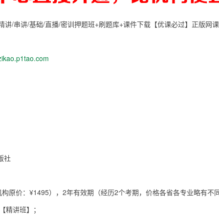
》精讲/串讲/基础/直播/密训押题班+刷题库+课件下载【优课必过】正版网
zikao.p1tao.com
版社
机构原价：¥1495），2年有效期（经历2个考期，价格各省各专业略有不
：【精讲班】；