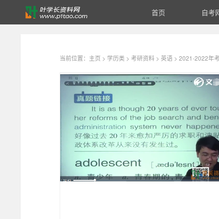
首页
自考
2021-
2022
当前位置：
主页
>
学历类
>
考研资料
>
英语
> 2021-202
年
考
研
英
语
复
习