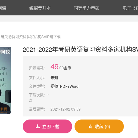
网课
统招专升本
同等学力申硕
电子书
2年考研英语复习资料多家机构SVIP班下载
2021-2022年考研英语复习资料多家机构S
49
资源需耗：
.00金币
文件大小：
未知
文件类型：
视频+PDF+Word
下载次数：*
次
最后更新：
2021-12-02 09:59
立即下载
收藏 (0)