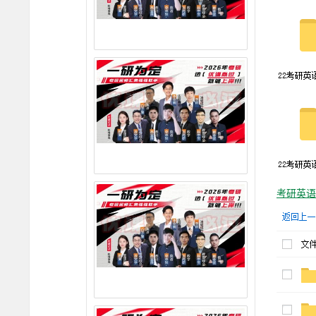
载-
叶
学
长
资
考研
英语
料
网