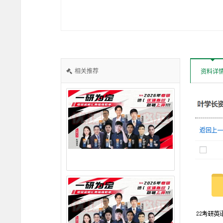
资
料
多
相关推荐
资料详
家
机
构
SVIP
班
下